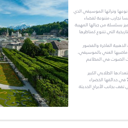
 نوعها وتراثها الموسيقي الذي
مسا تجارب متنوعة لقضاء
ز بسلسلة من جبالها المهيبة
تاريخية التي تتنوع كمناظرها
الذهبية الفاخرة والقصور
ا ماضيها الغني بالموسيقي،
ات الصوت في المطاعم
عدادها الطلابي الكبير
 في حدائقها الخضراء
تقف بجانب الأبراج الحديثة