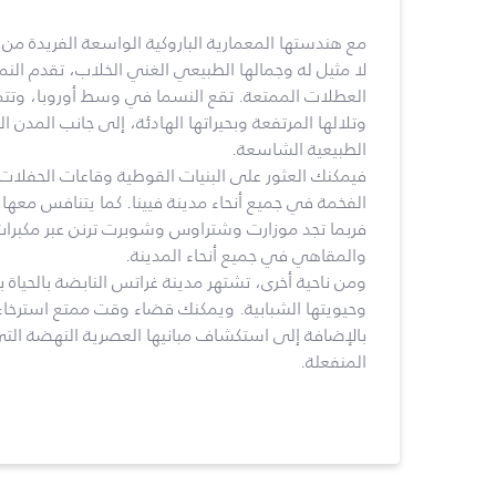
مع هندستها المعمارية الباروكية الواسعة الفريدة من
لا مثيل له وجمالها الطبيعي الغني الخلاب، تقدم الن
العطلات الممتعة. تقع النسما في وسط أوروبا، وتتمي
وتلالها المرتفعة وبحيراتها الهادئة، إلى جانب المدن ال
الطبيعية الشاسعة.
فيمكنك العثور على البنيات القوطية وقاعات الحفلات 
الفخمة في جميع أنحاء مدينة فيينا. كما يتنافس معه
فربما تجد موزارت وشتراوس وشوبرت ترنن عبر مكبر
والمقاهي في جميع أنحاء المدينة.
ومن ناحية أخرى، تشتهر مدينة غراتس النابضة بالحياة بت
وحيويتها الشبابية. ويمكنك قضاء وقت ممتع استرخاءً
بالإضافة إلى استكشاف مبانيها العصرية النهضة التي 
المنفعلة.