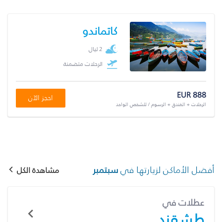
كاتماندو
2 ليال
الرحلات متضمنة
EUR 888
احجز الآن
الرحلات + الفندق + الرسوم / للشخص الواحد
أفضل الأماكن لزيارتها في
سبتمبر
مشاهدة الكل
عطلات في
طشقند