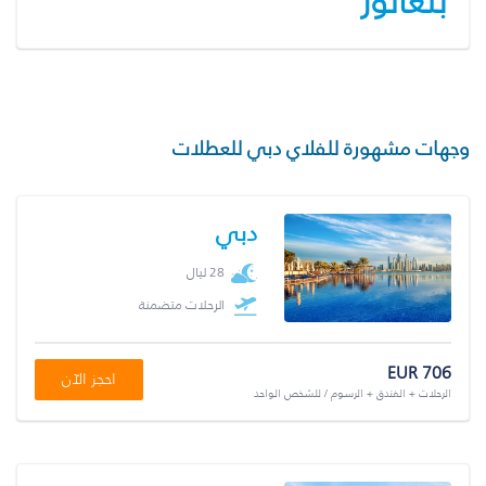
بنغالور
وجهات مشهورة للفلاي دبي للعطلات
دبي
28 ليال
الرحلات متضمنة
EUR 706
احجز الآن
الرحلات + الفندق + الرسوم / للشخص الواحد