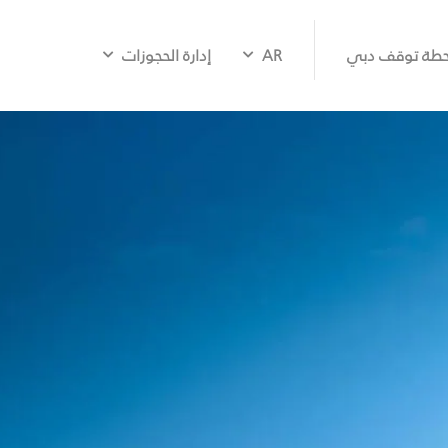
طة توقف دبي
AR
إدارة الحجوزات