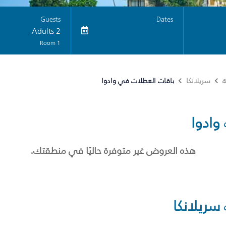
Guests
Dates
2 Adults
1 Room
باقات العطلات في وادوا
ة
سريلانكا
وادوا
هذه العروض غير متوفرة حاليًا في منطقتك.
سريلانكا