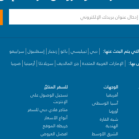
لتي يتم البحث عنها:
دبي
تبيليسي
باكو
زنجبار
إسطنبول
سراييفو
بها:
الإمارات العربية المتحدة
جزر المالديف
سريلانكا
أرمينيا
صربيا
الوجهات
للسفر المتكرّر
أفريقيا
تسجيل الوصول على
الإنترنت
آسيا الوسطى
متاجر فلاي دبي للسفر
أوروبا
أنواع الأسعار
شبه القارة
الهندية
خريطة الموقع
الشرق الأوسط
افضل العروض