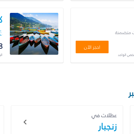
ك
ت متضمنة
8
احجز الآن
شخص الواحد
ال
ر
عطلات في
زنجبار