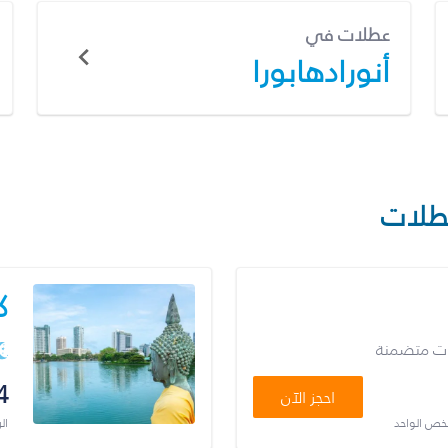
عطلات في
أنورادهابورا
طلات
ك
ات متضمنة
4
احجز الآن
شخص الواحد
ال