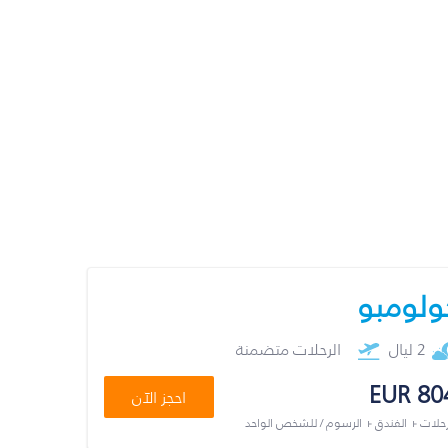
ولومبو
2 ليال
الرحلات متضمنة
EUR 80
احجز الآن
رحلات + الفندق + الرسوم / للشخص الواحد