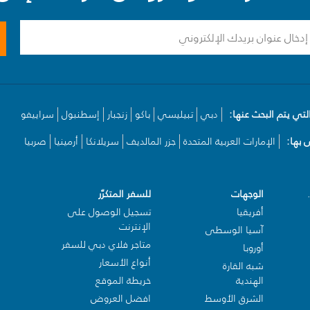
لتي يتم البحث عنها:
دبي
تبيليسي
باكو
زنجبار
إسطنبول
سراييفو
بها:
الإمارات العربية المتحدة
جزر المالديف
سريلانكا
أرمينيا
صربيا
الوجهات
للسفر المتكرّر
أفريقيا
تسجيل الوصول على
الإنترنت
آسيا الوسطى
متاجر فلاي دبي للسفر
أوروبا
أنواع الأسعار
شبه القارة
الهندية
خريطة الموقع
الشرق الأوسط
افضل العروض