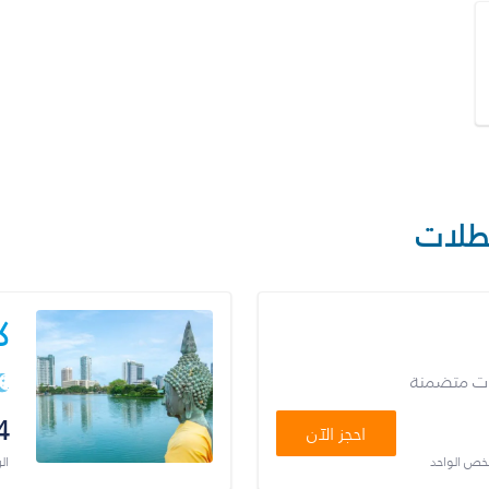
طلات
ك
ات متضمنة
4
احجز الآن
شخص الواحد
ال