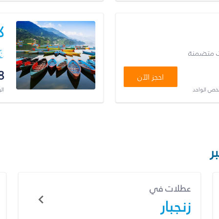
ك
ت متضمنة
8
احجز الآن
شخص الواحد
ال
ر
عطلات في
زنجبار