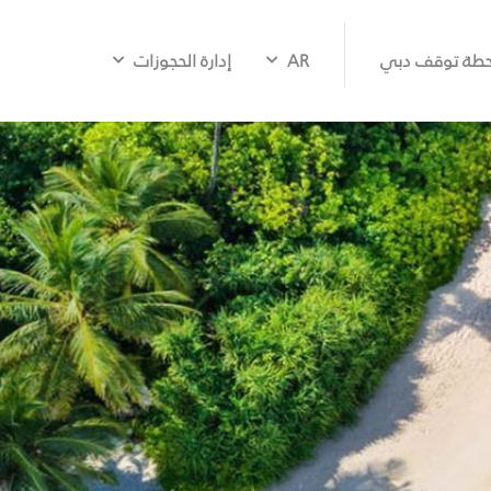
طة توقف دبي
AR
إدارة الحجوزات