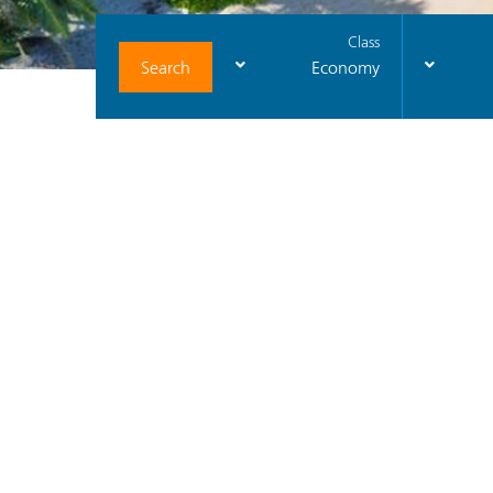
Class
Search
Economy