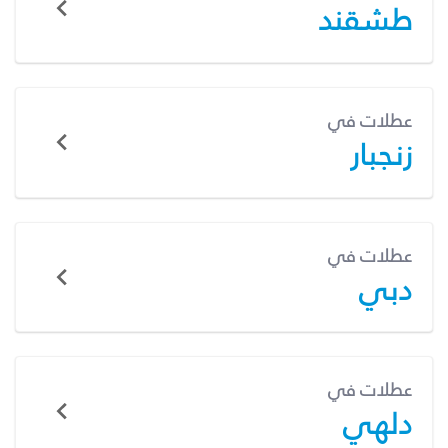
طشقند
عطلات في
زنجبار
عطلات في
دبي
عطلات في
دلهي