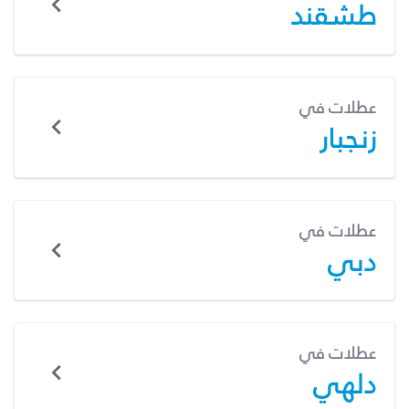
طشقند
عطلات في
زنجبار
عطلات في
دبي
عطلات في
دلهي