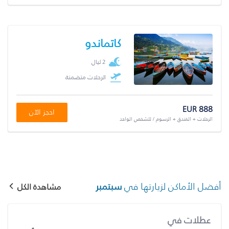
كاتماندو
2 ليال
الرحلات متضمنة
EUR 888
احجز الآن
الرحلات + الفندق + الرسوم / للشخص الواحد
أفضل الأماكن لزيارتها في
سبتمبر
مشاهدة الكل
عطلات في