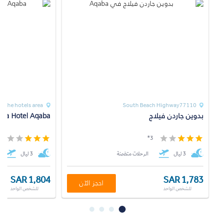
t, The hotels area
South Beach Highway77110
بدوين جاردن فيلاج
idra Hotel Aqaba
*
3*
3 ليال
الرحلات متضمنة
3 ليال
SAR 1,804
SAR 1,783
احجز الآن
للشخص الواحد
للشخص الواحد