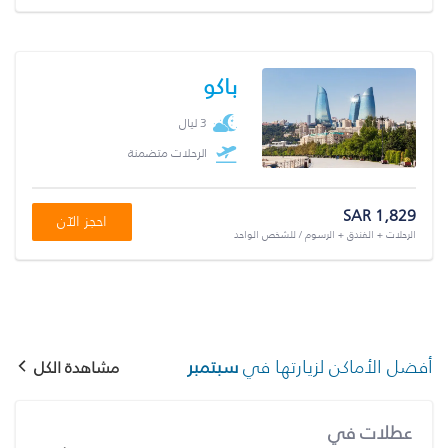
باكو
3 ليال
الرحلات متضمنة
SAR 1,829
احجز الآن
الرحلات + الفندق + الرسوم / للشخص الواحد
أفضل الأماكن لزيارتها في
سبتمبر
مشاهدة الكل
عطلات في