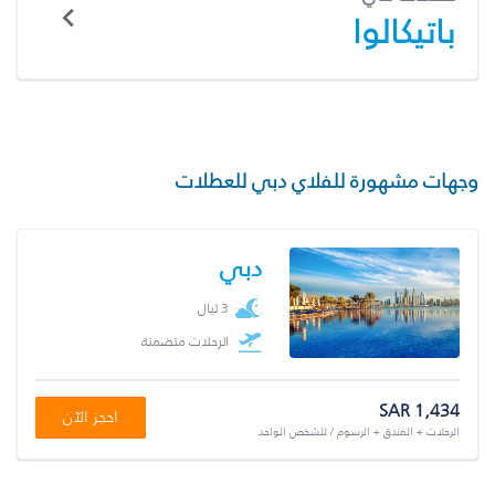
باتيكالوا
وجهات مشهورة للفلاي دبي للعطلات
دبي
3 ليال
الرحلات متضمنة
SAR 1,434
احجز الآن
الرحلات + الفندق + الرسوم / للشخص الواحد