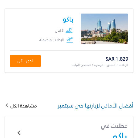
باكو
3 ليال
الرحلات متضمنة
SAR 1,829
احجز الآن
الرحلات + الفندق + الرسوم / للشخص الواحد
أفضل الأماكن لزيارتها في
سبتمبر
مشاهدة الكل
عطلات في
باكو