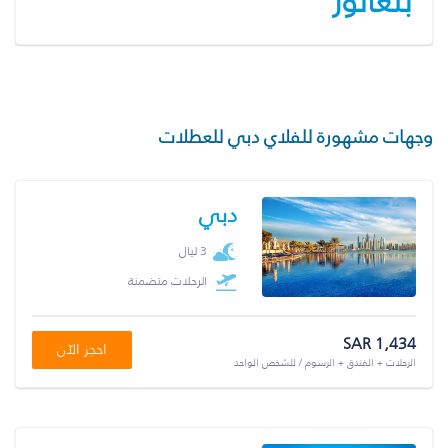
بنغالور
وجهات مشهورة للفلاي دبي للعطلات
دبي
3 ليال
الرحلات متضمنة
SAR 1,434
احجز الآن
الرحلات + الفندق + الرسوم / للشخص الواحد