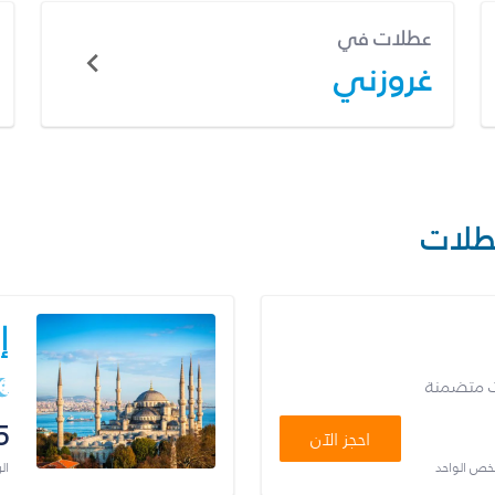
عطلات في
غروزني
طلات
إ
ت متضمنة
5
احجز الآن
شخص الواحد
ال