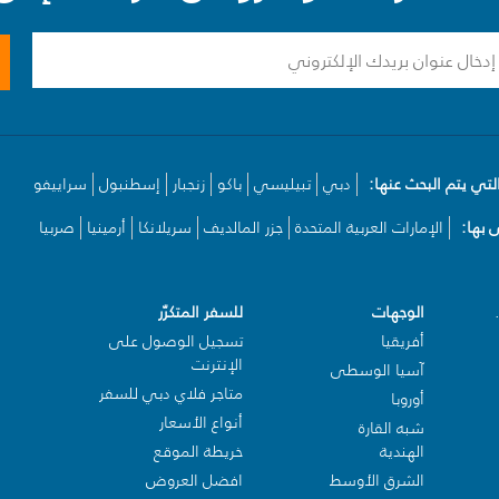
لتي يتم البحث عنها:
دبي
تبيليسي
باكو
زنجبار
إسطنبول
سراييفو
بها:
الإمارات العربية المتحدة
جزر المالديف
سريلانكا
أرمينيا
صربيا
الوجهات
للسفر المتكرّر
أفريقيا
تسجيل الوصول على
الإنترنت
آسيا الوسطى
متاجر فلاي دبي للسفر
أوروبا
أنواع الأسعار
شبه القارة
الهندية
خريطة الموقع
الشرق الأوسط
افضل العروض