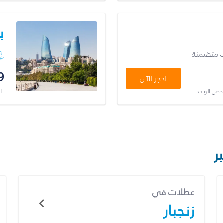
ب
ت متضمنة
9
احجز الآن
شخص الواحد
ال
ر
عطلات في
زنجبار