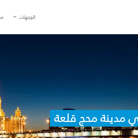
الوجهات
مح
ي مدينة محج قلعة