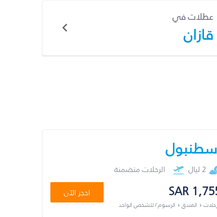
عطلات في
قازان
سطنبول
2 ليال
الرحلات متضمنة
SAR 1,75
احجز الآن
رحلات + الفندق + الرسوم / للشخص الواحد