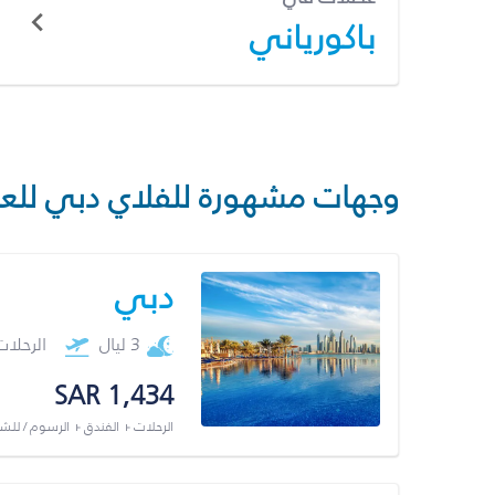
باكورياني
وجهات مشهورة للفلاي دبي للع
دبي
3 ليال
الرحلا
SAR 1,434
الرحلات + الفندق + الرسوم / لل