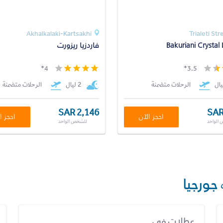
Akhalkalaki-Kartsakhi
Bakuriani Crystal 
فاردزيا ريزورت
4*
3.5*
الرحلات متضمنة
2 ليال
الرحلات متضمنة
SAR 2,146
SAR
احجز الآن
احجز ا
الواحد
للشخص الواحد
جورجيا
عطلات في