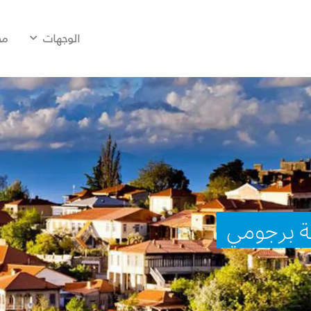
الوجهات
مح
نة برجومي