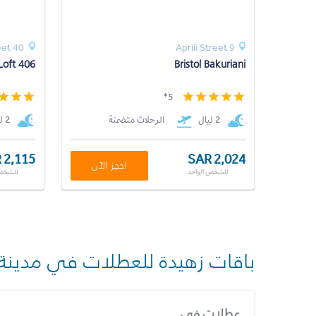
40 Trialeti Street
9 Aprili Street
Loft 406
Bristol Bakuriani
5*
2 ليال
الرحلات متضمنة
2 ليال
 2,115
SAR 2,024
احجز الآن
للشخص الواحد
للشخص 
باقات زهيدة للعطلات في مدينة
عطلات في