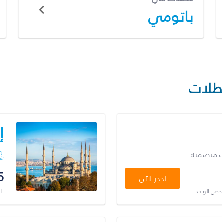
باتومي
طلات
إ
ت متضمنة
5
احجز الآن
شخص الواحد
ال