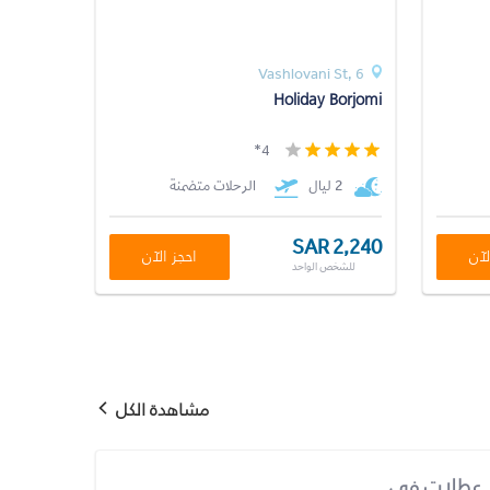
Vashlovani St, 6
Holiday Borjomi
4*
2 ليال
الرحلات متضمنة
SAR 2,240
لآن
احجز الآن
للشخص الواحد
مشاهدة الكل
عطلات في