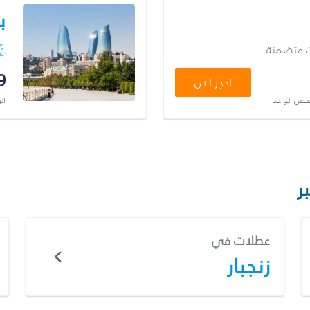
ب
ت متضمنة
9
احجز الآن
شخص الواحد
ال
ر
عطلات في
زنجبار