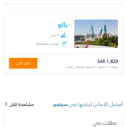
باكو
3 ليال
الرحلات متضمنة
SAR 1,829
احجز الآن
الرحلات + الفندق + الرسوم / للشخص الواحد
أفضل الأماكن لزيارتها في
سبتمبر
مشاهدة الكل
عطلات في