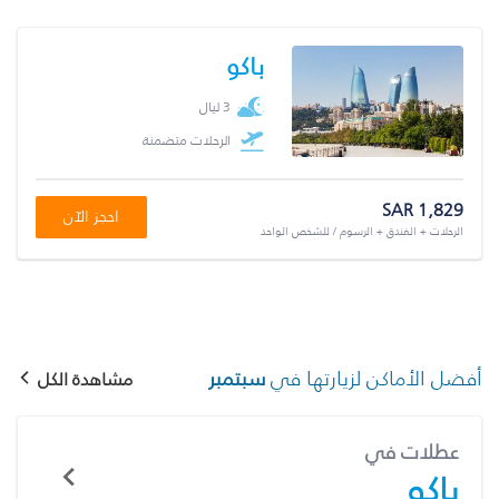
باكو
3 ليال
الرحلات متضمنة
SAR 1,829
احجز الآن
الرحلات + الفندق + الرسوم / للشخص الواحد
أفضل الأماكن لزيارتها في
سبتمبر
مشاهدة الكل
عطلات في
باكو