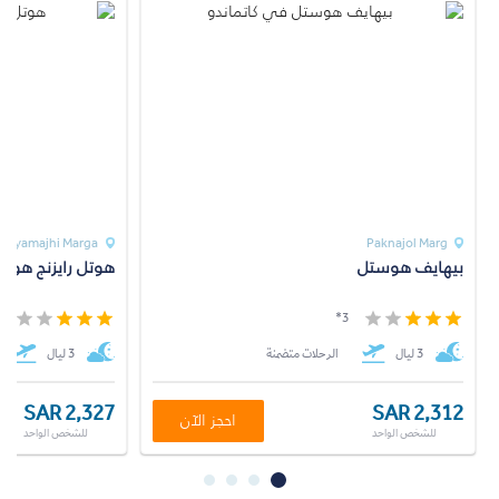
Rayamajhi Marga
Paknajol Marg
بيهايف هوستل
هوتل رايزنج هوم
*
3*
3 ليال
الرحلات متضمنة
3 ليال
SAR 2,327
SAR 2,312
احجز الآن
للشخص الواحد
للشخص الواحد