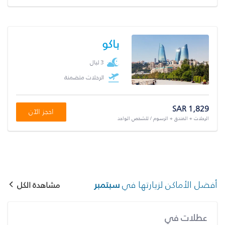
باكو
3 ليال
الرحلات متضمنة
SAR 1,829
احجز الآن
الرحلات + الفندق + الرسوم / للشخص الواحد
أفضل الأماكن لزيارتها في
سبتمبر
مشاهدة الكل
عطلات في