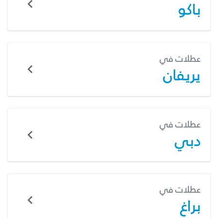
باكو
عطلات في
يريفان
عطلات في
دبي
عطلات في
براغ