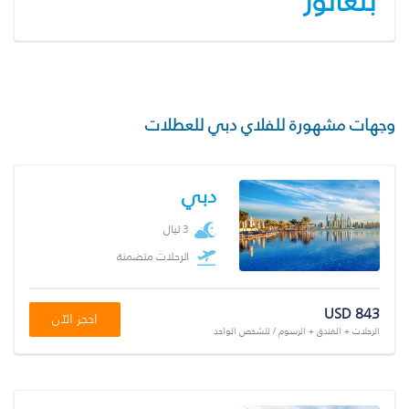
بنغالور
وجهات مشهورة للفلاي دبي للعطلات
دبي
3 ليال
الرحلات متضمنة
USD 843
احجز الآن
الرحلات + الفندق + الرسوم / للشخص الواحد