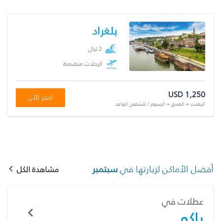
بلغراد
2 ليال
الرحلات متضمنة
USD 1,250
احجز الآن
الرحلات + الفندق + الرسوم / للشخص الواحد
أفضل الأماكن لزيارتها في
سبتمبر
مشاهدة الكل
عطلات في
باكو