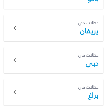
عطلات في
يريفان
عطلات في
دبي
عطلات في
براغ