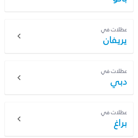
عطلات في
يريفان
عطلات في
دبي
عطلات في
براغ