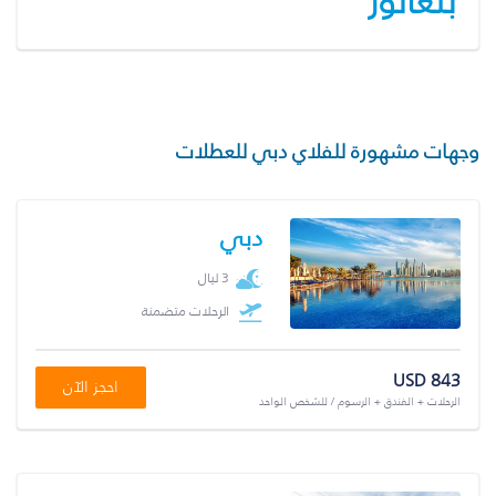
بنغالور
وجهات مشهورة للفلاي دبي للعطلات
دبي
3 ليال
الرحلات متضمنة
USD 843
احجز الآن
الرحلات + الفندق + الرسوم / للشخص الواحد