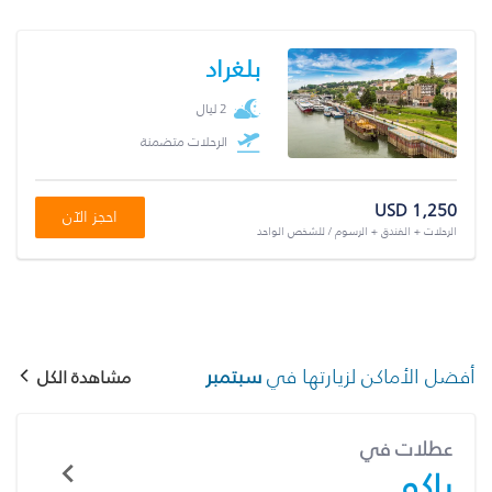
بلغراد
2 ليال
الرحلات متضمنة
USD 1,250
احجز الآن
الرحلات + الفندق + الرسوم / للشخص الواحد
أفضل الأماكن لزيارتها في
سبتمبر
مشاهدة الكل
عطلات في
باكو