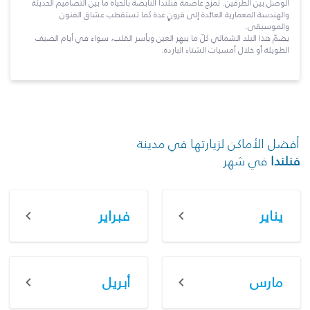
الوصل بين الطرفين. تمزج عاصمة فنلندا النابضة بالحياة ما بين التصاميم الحديثة
والهندسة المعمارية العائدة إلى قرونٍ عدة كما تستقطب عشاق الفنون
والموسيقى.
يضمّ هذا البلد الشمالي كلّ ما يبهر العين ويأسر القلب، سواء في أيام الصيف
الطويلة أو خلال أمسيات الشتاء الباردة.
أفضل الأماكن لزيارتها في مدينة
فنلندا
في شهر
يناير
فبراير
مارس
أبريل