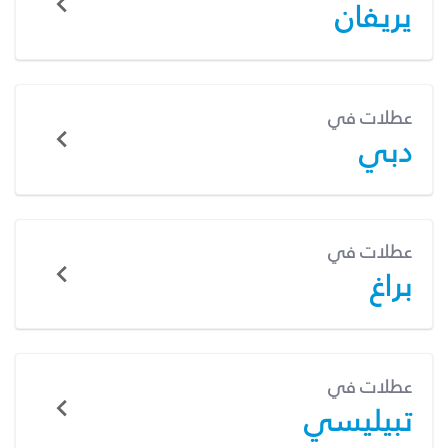
يريفان
عطلات في
دبي
عطلات في
براغ
عطلات في
تبيليسي