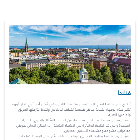
فنلندا
يُطلق على فنلندا اسم بلاد شمس منتصف الليل وهي تُعتبر أحد أروع بلدان أوروبا.
تكتنز هذه الوجهة الخلابة مناظر طبيعية تخطف الأنفاس وتتميز بتاريخها العريق
وثقافتها الغنية.
يتغنى شمال فنلندا بمساحاتٍ شاسعة من الغابات المكللة بالثلوج والبحيرات
المجمدة والأرياف الخلابة المتناثرة بين الأشجار الكثيفة. إنه المكان الأمثل لخوض
مغامراتٍ مشوقة ومشاهدة الشفق القطبي.
يتميّز جنوب فنلندا بطابعه الحضري فيما تقف هلسنكي في الوسط كما حلقة