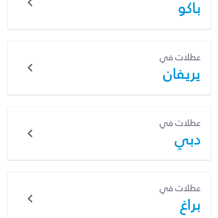
باكو
عطلات في
يريفان
عطلات في
دبي
عطلات في
براغ