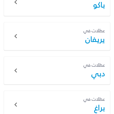
باكو
عطلات في
يريفان
عطلات في
دبي
عطلات في
براغ