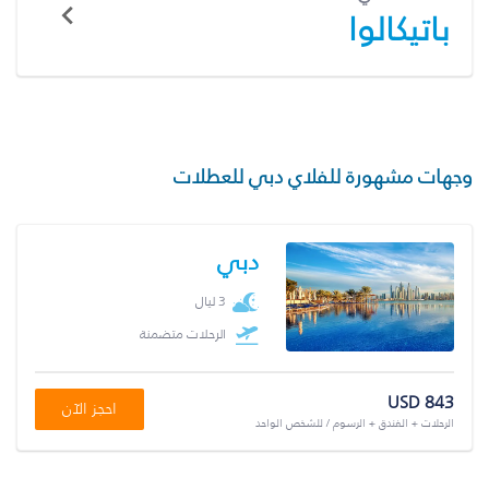
باتيكالوا
وجهات مشهورة للفلاي دبي للعطلات
دبي
3 ليال
الرحلات متضمنة
USD 843
احجز الآن
الرحلات + الفندق + الرسوم / للشخص الواحد