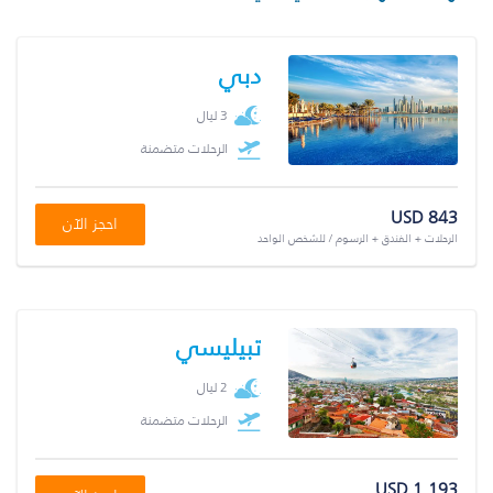
دبي
3 ليال
الرحلات متضمنة
USD 843
احجز الآن
الرحلات + الفندق + الرسوم / للشخص الواحد
تبيليسي
2 ليال
الرحلات متضمنة
USD 1,193