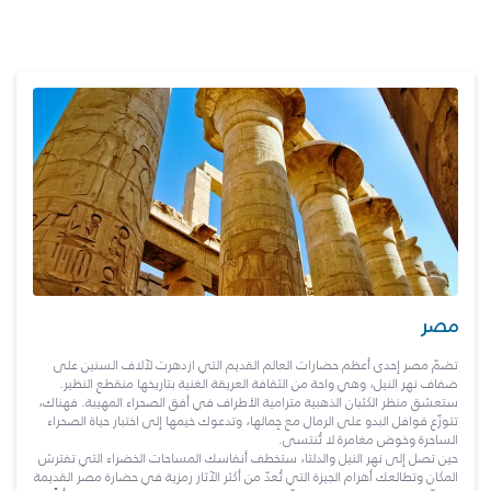
مصر
تضمّ مصر إحدى أعظم حضارات العالم القديم التي ازدهرت لآلاف السنين على
ضفاف نهر النيل، وهي واحة من الثقافة العريقة الغنية بتاريخها منقطع النظير.
ستعشق منظر الكثبان الذهبية مترامية الأطراف في أفق الصحراء المهيبة. فهناك،
تتوزّع قوافل البدو على الرمال مع جِمالها، وتدعوك خيمها إلى اختبار حياة الصحراء
الساحرة وخوض مغامرة لا تُنتسى.
حين تصل إلى نهر النيل والدلتا، ستخطف أنفاسك المساحات الخضراء التي تفترش
المكان وتطالعك أهرام الجيزة التي تُعدّ من أكثر الآثار رمزية في حضارة مصر القديمة