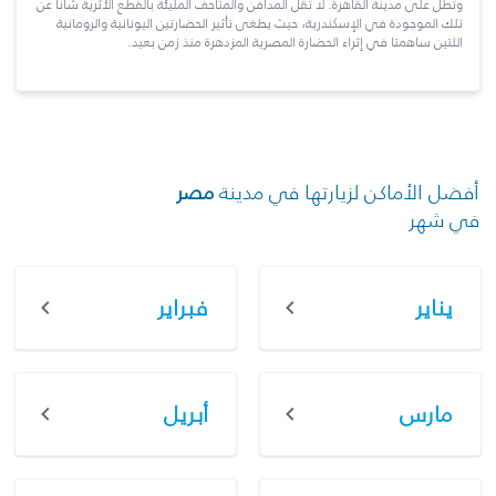
وتطلّ على مدينة القاهرة. لا تقلّ المدافن والمتاحف المليئة بالقطع الأثرية شأناً عن
تلك الموجودة في الإسكندرية، حيث يطغى تأثير الحضارتين اليونانية والرومانية
اللتين ساهمتا في إثراء الحضارة المصرية المزدهرة منذ زمن بعيد.
أفضل الأماكن لزيارتها في مدينة
مصر
في شهر
يناير
فبراير
مارس
أبريل