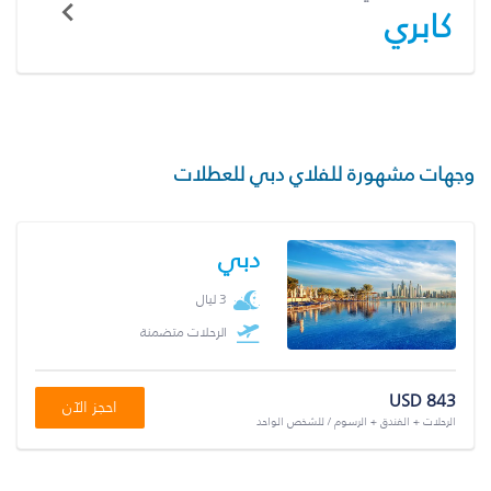
كابري
وجهات مشهورة للفلاي دبي للعطلات
دبي
3 ليال
الرحلات متضمنة
USD 843
احجز الآن
الرحلات + الفندق + الرسوم / للشخص الواحد