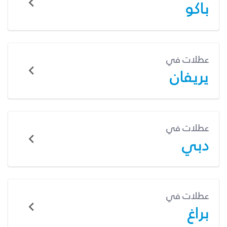
باكو
عطلات في
يريفان
عطلات في
دبي
عطلات في
براغ