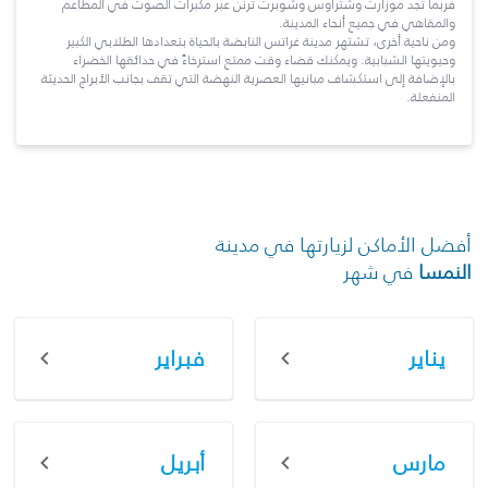
فربما تجد موزارت وشتراوس وشوبرت ترنن عبر مكبرات الصوت في المطاعم
والمقاهي في جميع أنحاء المدينة.
ومن ناحية أخرى، تشتهر مدينة غراتس النابضة بالحياة بتعدادها الطلابي الكبير
وحيويتها الشبابية. ويمكنك قضاء وقت ممتع استرخاءً في حدائقها الخضراء
بالإضافة إلى استكشاف مبانيها العصرية النهضة التي تقف بجانب الأبراج الحديثة
المنفعلة.
أفضل الأماكن لزيارتها في مدينة
النمسا
في شهر
يناير
فبراير
مارس
أبريل