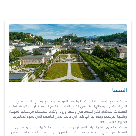
النمسا
مع هندستها المعمارية الباروكية الواسعة الفريدة من نوعها وتراثها الموسيقي
الذي لا مثيل له وجمالها الطبيعي الغني الخلاب، تقدم النمسا تجارب متنوعة لقضاء
العطلات الممتعة. تقع النسما في وسط أوروبا، وتتميز بسلسلة من جبالها المهيبة
وتلالها المرتفعة وبحيراتها الهادئة، إلى جانب المدن التاريخية التي تتنوع كمناظرها
الطبيعية الشاسعة.
فيمكنك العثور على البنيات القوطية وقاعات الحفلات الذهبية الفاخرة والقصور
الفخمة في جميع أنحاء مدينة فيينا. كما يتنافس معها ماضيها الغني بالموسيقي،