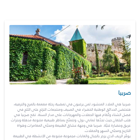
صربيا
صربيا هي الملاذ المنشود لمن يرغبون في تمضية رحلة مفعمة بالمرح والترفيه،
فتحتضن الحدائق الوطنية الخضراء في الصيف ومنتجعات التزلج على الثلج في
فصل الشتاء وتُقام فيها الحفلات والمهرجانات على مدار السنة. تقع صربيا في
قلب البلقان حيث تحدّها ثماني دول، وتتمتّع بمناظر طبيعية متنوعة مذهلة وبتراث
عريق وحضارة غنيّة. صربيا هي وجهة عشاق الطبيعة ومحبّي المغامرات وهواة
التاريخ ومحبّي السهر والحفلات.
يوفّر الريف الذي يزخر بالجبال والغابات مجموعة متنوعة من الأنشطة في الطبيعة