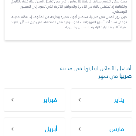
حيث يمكن التنعّم بمناظر خاطفة للأنفاس، في حين تشكّل المدن بيئة غنية بالتاريخ
والثقافة إذ تحتضن باقة من الأديرة والمواقع الأثرية التي تعود إلى العصور
الوسطى.
حين تزور المدن في صربيا، ستختبر أجواء مميزة وخارجة عن المألوف إذ تنظّم مدينة
نوفي ساد أحد أشهر المهرجانات الموسيقية في المنطقة، في حين تشكّل بلغراد
عنواناً للحياة الليلية الزاخرة بالحماس والحيوية.
أفضل الأماكن لزيارتها في مدينة
صربيا
في شهر
يناير
فبراير
مارس
أبريل