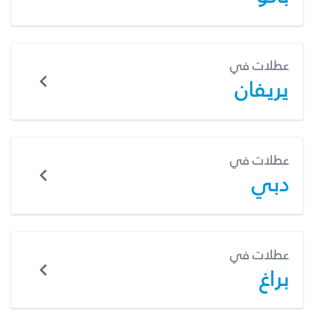
عطلات في
يريفان
عطلات في
دبي
عطلات في
براغ