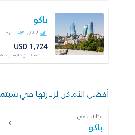
باكو
2 ليال
الرحلا
USD 1,724
الرحلات + الفندق + الرسوم / لل
أفضل الأماكن لزيارتها في
سبتمب
عطلات في
باكو