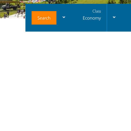
Class
Search
Economy