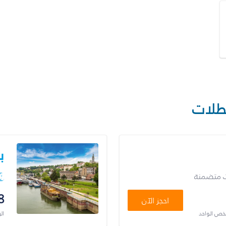
طلات
ب
ت متضمنة
8
احجز الآن
شخص الواحد
ال