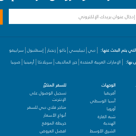
لتي يتم البحث عنها:
دبي
تبيليسي
باكو
زنجبار
إسطنبول
سراييفو
بها:
الإمارات العربية المتحدة
جزر المالديف
سريلانكا
أرمينيا
صربيا
الوجهات
للسفر المتكرّر
أفريقيا
تسجيل الوصول على
الإنترنت
آسيا الوسطى
متاجر فلاي دبي للسفر
أوروبا
أنواع الأسعار
شبه القارة
الهندية
خريطة الموقع
الشرق الأوسط
افضل العروض