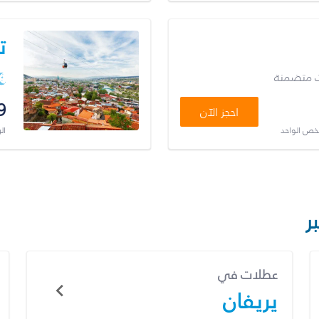
ت
ت متضمنة
9
احجز الآن
شخص الواحد
ال
ر
عطلات في
يريفان