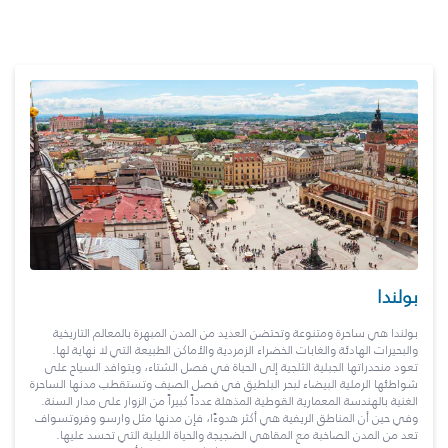
بولندا
بولندا هي ساحرة ومتنوعة وتحتضن العديد من المدن المبهرة بالمعالم التاريخية
والبحيرات الهادئة والغابات الخضراء الزمردية والأماكن الطبيعة التي لا نهاية لها.
تعود منحدراتها الجبلية الثلجية إلى الحياة في فصل الشتاء، ويتوافد السياح على
شواطئها الرملية البيضاء لبحر البلطيق في فصل الصيف وتستقطب مدنها الساحرة
الغنية بالهندسة المعمارية القوطية المذهلة عدداً كبيراً من الزوار على مدار السنة.
وفي حين أن المناطق الريفية هي أكثر هدوءًا، فإن مدنها مثل وارسو وفروتسواف
تعد من المدن الصاخبة مع المقاهي الضجيجة والحياة الليلية التي تحسد عليها.