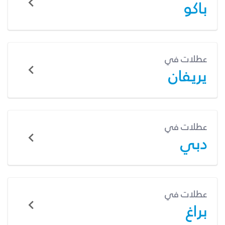
باكو
عطلات في
يريفان
عطلات في
دبي
عطلات في
براغ