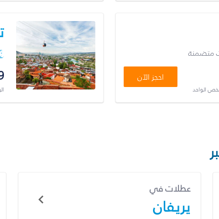
ت
ت متضمنة
9
احجز الآن
شخص الواحد
ال
ر
عطلات في
يريفان