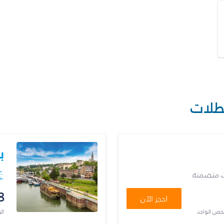
طلات
ب
ت متضمنة
8
احجز الآن
شخص الواحد
ال