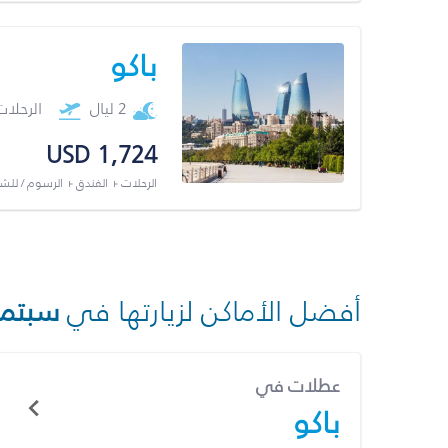
باكو
2 ليال
الرحلا
USD 1,724
الرحلات + الفندق + الرسوم / لل
أفضل الأماكن لزيارتها في
سبتمب
عطلات في
باكو