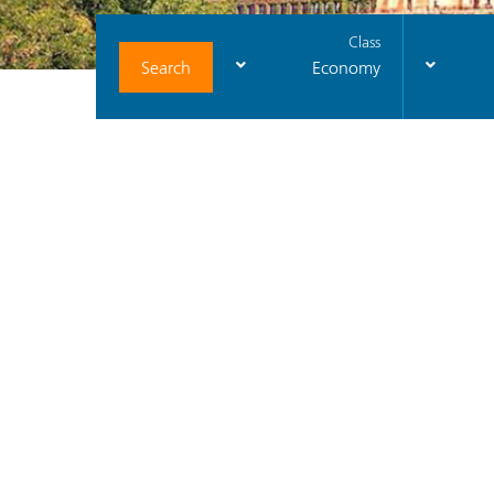
Class
Search
Economy