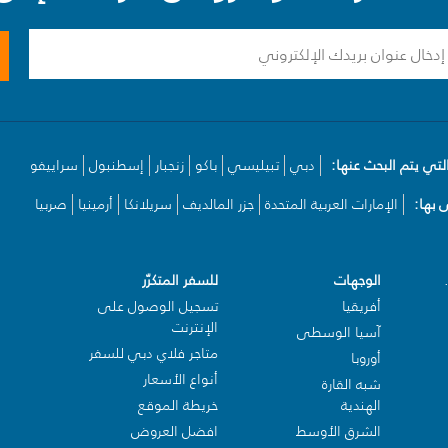
لتي يتم البحث عنها:
دبي
تبيليسي
باكو
زنجبار
إسطنبول
سراييفو
بها:
الإمارات العربية المتحدة
جزر المالديف
سريلانكا
أرمينيا
صربيا
الوجهات
للسفر المتكرّر
أفريقيا
تسجيل الوصول على
الإنترنت
آسيا الوسطى
متاجر فلاي دبي للسفر
أوروبا
أنواع الأسعار
شبه القارة
الهندية
خريطة الموقع
الشرق الأوسط
افضل العروض