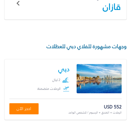
قازان
وجهات مشهورة للفلاي دبي للعطلات
دبي
2 ليال
الرحلات متضمنة
USD 552
احجز الآن
الرحلات + الفندق + الرسوم / للشخص الواحد