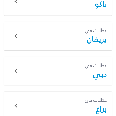
باكو
عطلات في
يريفان
عطلات في
دبي
عطلات في
براغ