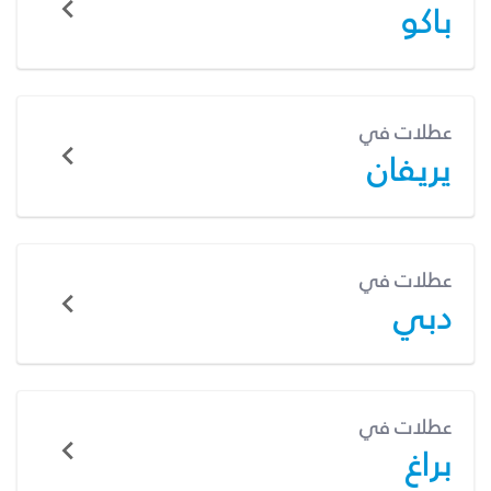
باكو
عطلات في
يريفان
عطلات في
دبي
عطلات في
براغ