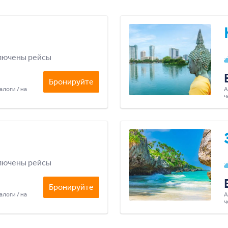
лючены рейсы
Бронируйте
алоги / на
А
ч
лючены рейсы
Бронируйте
алоги / на
А
ч