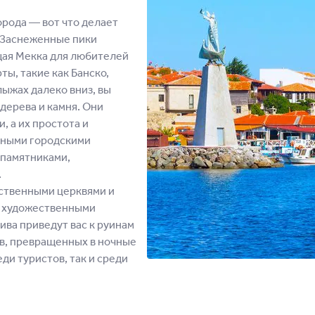
орода ― вот что делает
. Заснеженные пики
щая Мекка для любителей
ы, такие как Банско,
лыжах далеко вниз, вы
дерева и камня. Они
, а их простота и
зными городскими
 памятниками,
.
ественными церквями и
, художественными
ва приведут вас к руинам
ов, превращенных в ночные
ди туристов, так и среди