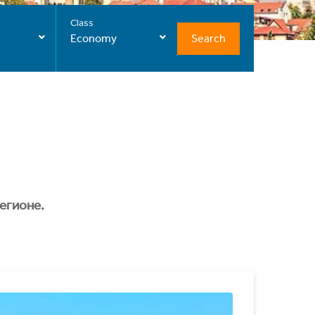
Class
Search
Economy
егионе.