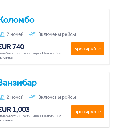
Коломбо
2 ночей
Включены рейсы
EUR 740
Бронируйте
виабилеты + Гостиница + Налоги / на
еловека
Занзибар
2 ночей
Включены рейсы
EUR 1,003
Бронируйте
виабилеты + Гостиница + Налоги / на
еловека