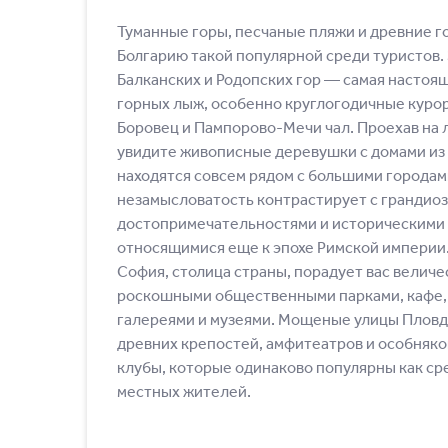
Туманные горы, песчаные пляжи и древние г
Болгарию такой популярной среди туристов
Балканских и Родопских гор ― самая настоя
горных лыж, особенно круглогодичные курорт
Боровец и Пампорово-Мечи чал. Проехав на 
увидите живописные деревушки с домами из 
находятся совсем рядом с большими городами
незамысловатость контрастирует с грандио
достопримечательностями и историческими
относящимися еще к эпохе Римской империи
София, столица страны, порадует вас велич
роскошными общественными парками, кафе
галереями и музеями. Мощеные улицы Пловди
древних крепостей, амфитеатров и особняк
клубы, которые одинаково популярны как сре
местных жителей.