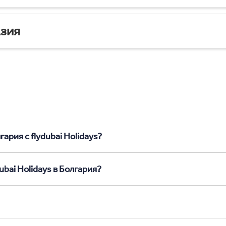
зия
ария с flydubai Holidays?
bai Holidays в Болгария?