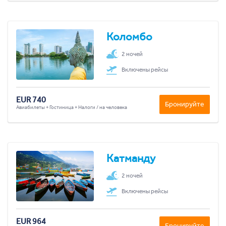
Коломбо
2 ночей
Включены рейсы
EUR 740
Бронируйте
Авиабилеты + Гостиница + Налоги / на человека
Катманду
2 ночей
Включены рейсы
EUR 964
Бронируйте