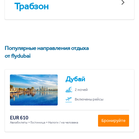
Трабзон
Популярные направления отдыха
от flydubai
Дубай
2 ночей
Включены рейсы
EUR 610
Бронируйте
Авиабилеты + Гостиница + Налоги / на человека