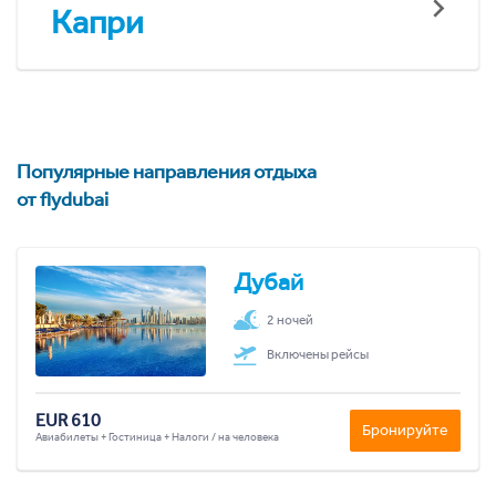
Капри
Популярные направления отдыха
от flydubai
Дубай
2 ночей
Включены рейсы
EUR 610
Бронируйте
Авиабилеты + Гостиница + Налоги / на человека