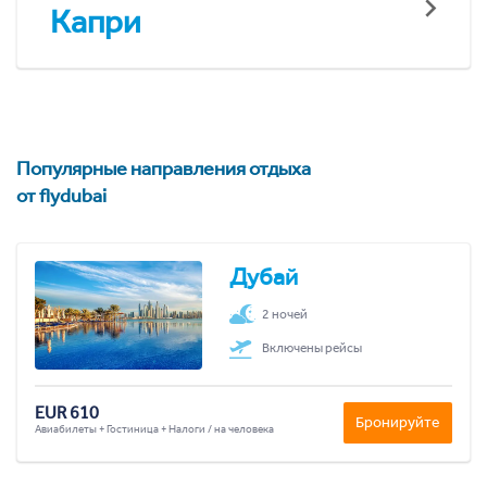
Капри
Популярные направления отдыха
от flydubai
Дубай
2 ночей
Включены рейсы
EUR 610
Бронируйте
Авиабилеты + Гостиница + Налоги / на человека