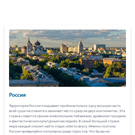
Россия
Территория России покрывает приблизительно одну восьмую часть
всей суши на планете и занимает место сразу на двух континентах. Эта
страна славится своими живописными пейзажами, древними городами
и фантастическим культурным наследием. В самой большой стране
мира каждый сможет найти отдых себе по вкусу. Именно поэтому
Россия чрезвычайно популярна среди туристов. Что бы вы ни