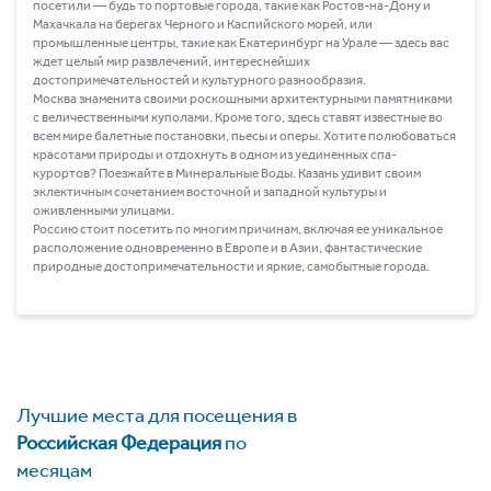
посетили ― будь то портовые города, такие как Ростов-на-Дону и
Махачкала на берегах Черного и Каспийского морей, или
промышленные центры, такие как Екатеринбург на Урале ― здесь вас
ждет целый мир развлечений, интереснейших
достопримечательностей и культурного разнообразия.
Москва знаменита своими роскошными архитектурными памятниками
с величественными куполами. Кроме того, здесь ставят известные во
всем мире балетные постановки, пьесы и оперы. Хотите полюбоваться
красотами природы и отдохнуть в одном из уединенных спа-
курортов? Поезжайте в Минеральные Воды. Казань удивит своим
эклектичным сочетанием восточной и западной культуры и
оживленными улицами.
Россию стоит посетить по многим причинам, включая ее уникальное
расположение одновременно в Европе и в Азии, фантастические
природные достопримечательности и яркие, самобытные города.
Лучшие места для посещения в
Российская Федерация
по
месяцам