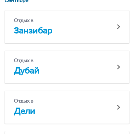
Сентябре
Отдых в
Занзибар
Отдых в
Дубай
Отдых в
Дели