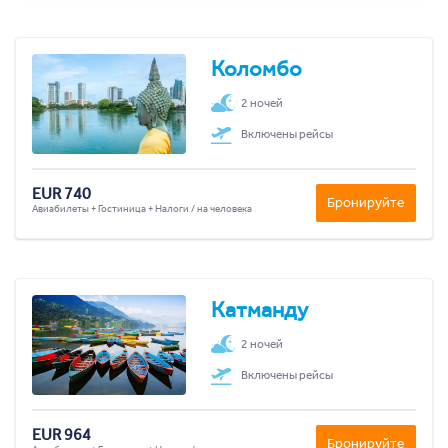
Коломбо
2 ночей
Включены рейсы
EUR 740
Бронируйте
Авиабилеты + Гостиница + Налоги / на человека
Катманду
2 ночей
Включены рейсы
EUR 964
Бронируйте