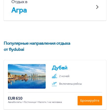
Отдых в
Агра
Популярные направления отдыха
от flydubai
Дубай
2 ночей
Включены рейсы
EUR 610
Бронируйте
Авиабилеты + Гостиница + Налоги / на человека