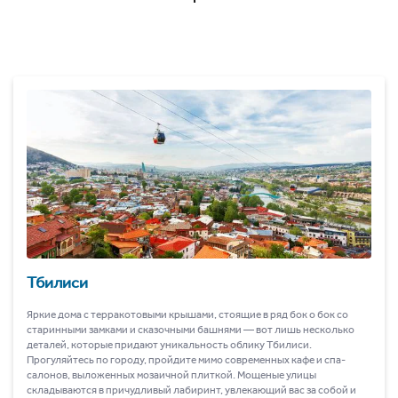
Тбилиси
Яркие дома с терракотовыми крышами, стоящие в ряд бок о бок со
старинными замками и сказочными башнями ― вот лишь несколько
деталей, которые придают уникальность облику Тбилиси.
Прогуляйтесь по городу, пройдите мимо современных кафе и спа-
салонов, выложенных мозаичной плиткой. Мощеные улицы
складываются в причудливый лабиринт, увлекающий вас за собой и