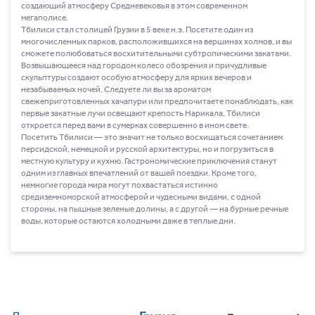
создающий атмосферу Средневековья в этом современном
мегаполисе.
Тбилиси стал столицей Грузии в 5 веке н.э. Посетите один из
многочисленных парков, расположившихся на вершинах холмов, и вы
сможете полюбоваться восхитительными субтропическими закатами.
Возвышающееся над городом колесо обозрения и причудливые
скульптуры создают особую атмосферу для ярких вечеров и
незабываемых ночей. Следуете ли вы за ароматом
свежеприготовленных хачапури или предпочитаете понаблюдать, как
первые закатные лучи освещают крепость Нарикала, Тбилиси
откроется перед вами в сумерках совершенно в ином свете.
Посетить Тбилиси ― это значит не только восхищаться сочетанием
персидской, немецкой и русской архитектуры, но и погрузиться в
местную культуру и кухню. Гастрономические приключения станут
одним из главных впечатлений от вашей поездки. Кроме того,
немногие города мира могут похвастаться истинно
средиземноморской атмосферой и чудесными видами, с одной
стороны, на пышные зеленые долины, а с другой ― на бурные речные
воды, которые остаются холодными даже в теплые дни.