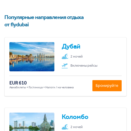
Популярные направления отдыха
от flydubai
Дубай
2 ночей
Включены рейсы
EUR 610
Бронируйте
Авиабилеты + Гостиница + Налоги / на человека
Коломбо
2 ночей