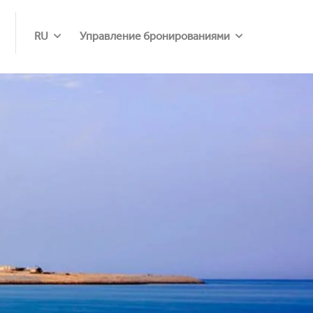
RU
Управление бронированиями