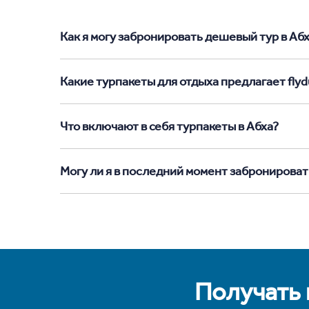
Как я могу забронировать дешевый тур в Абха
Какие турпакеты для отдыха предлагает flydu
Что включают в себя турпакеты в Абха?
Могу ли я в последний момент забронироват
Получать