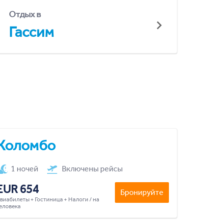
Отдых в
Гассим
Коломбо
1 ночей
Включены рейсы
EUR 654
Бронируйте
виабилеты + Гостиница + Налоги / на
еловека