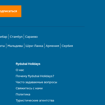
одписаться
зибар
Стамбул
Сараево
аты
Мальдивы
Шри-Ланка
Армения
Сербия
flydubai Holidays
О нас
Почему flydubai Holidays?
Часто задаваемые вопросы
Свяжитесь с нами
Политика
Туристические агентства