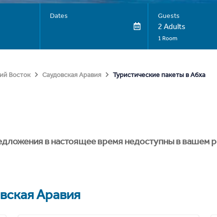
Dates
Guests
2 Adults
1 Room
Туристические пакеты в Абха
ий Восток
Саудовская Аравия
едложения в настоящее время недоступны в вашем р
вская Аравия