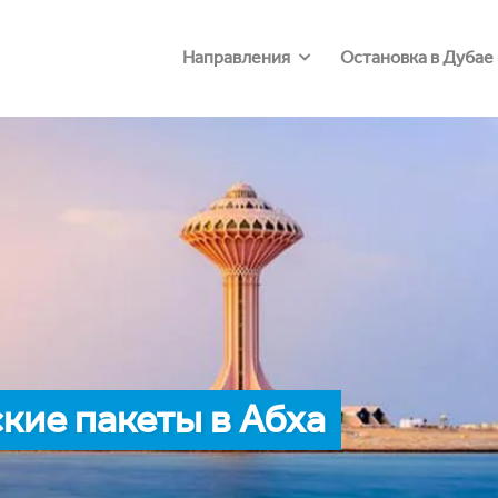
Направления
Остановка в Дубае
кие пакеты в Абха