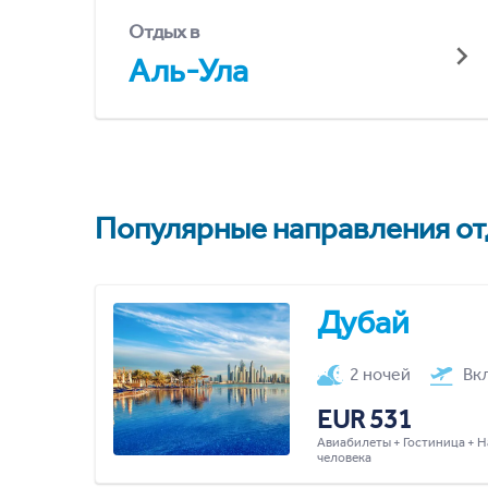
Отдых в
Аль-Ула
Популярные направления отд
Дубай
2 ночей
Вк
EUR 531
Авиабилеты + Гостиница + Н
человека