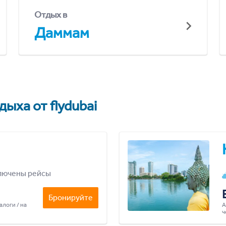
Отдых в
Даммам
ыха от flydubai
лючены рейсы
Бронируйте
алоги / на
А
ч