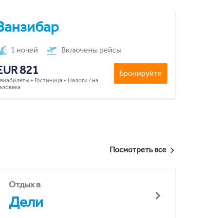
Занзибар
1 ночей
Включены рейсы
EUR 821
Бронируйте
виабилеты + Гостиница + Налоги / на
еловека
Посмотреть все
Отдых в
Дели