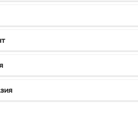
нт
я
зия