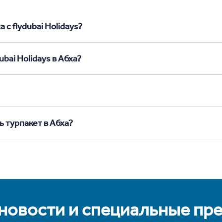
 с flydubai Holidays?
bai Holidays в Абха?
ь турпакет в Абха?
 новости и специальные пр