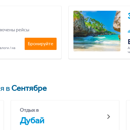
лючены рейсы
Бронируйте
алоги / на
А
ч
я в
Сентябре
Отдых в
Дубай