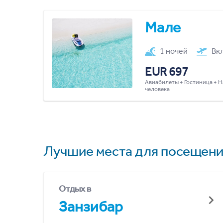
Мале
1 ночей
Вк
EUR 697
Авиабилеты + Гостиница + Н
человека
Лучшие места для посещени
Отдых в
Занзибар