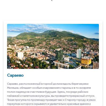
Сараево
Сараево, расположенный в горной долине вдоль берегов реки
Миляцка, обладает особым очарованием старины и в то же время
полон надежд на счастливое будущее. Здесь, посреди райских
пейзажей и памятников культуры, вы проведете прекрасный отпуск.
Тихая прогулка по променаду приведет вас к Старому городу, в узких
переулках которого скрываются удивительно красивые здания и