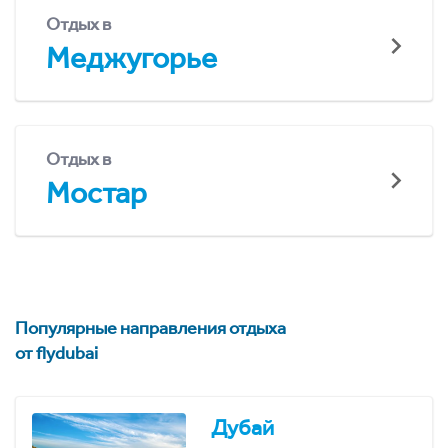
Отдых в
Меджугорье
Отдых в
Мостар
Популярные направления отдыха
от flydubai
Дубай