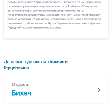
исторические достопримечательности. Недалеко от Башчаршии вы
сядете на фуникулер и подниметесь на гору Требевич. Обязательно
включите эту прогулку в свои планы, и вы не пожалеете.
Не забудьте посетить улицу Ферхадия, где местные жители продают
разные угощения, от обжигающего боснийского кофе с пахлавой до
пельменей с рубленым мясом. Кухня Сараево вкусна и разнообразна.
Перед ней просто невозможно устоять.
Дешевые турпакеты в
Босния и
Герцеговина
Отдых в
Бихач