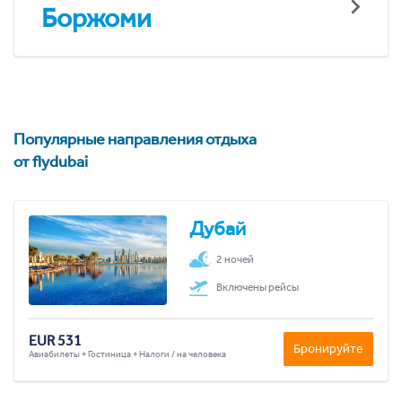
Боржоми
Популярные направления отдыха
от flydubai
Дубай
2 ночей
Включены рейсы
EUR 531
Бронируйте
Авиабилеты + Гостиница + Налоги / на человека