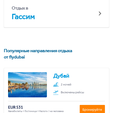
Отдых в
Гассим
Популярные направления отдыха
от flydubai
Дубай
2 ночей
Включены рейсы
EUR 531
Бронируйте
Авиабилеты + Гостиница + Налоги / на человека