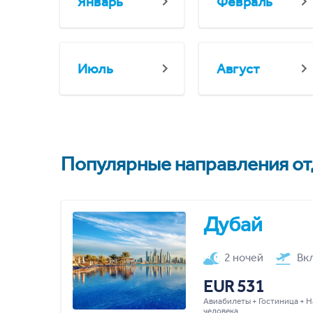
Январь
Февраль
Июль
Август
Популярные направления отд
Дубай
2 ночей
Вк
EUR 531
Авиабилеты + Гостиница + Н
человека