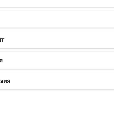
нт
я
зия