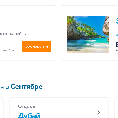
лючены рейсы
Бронируйте
алоги / на
А
ч
я в
Сентябре
Отдых в
Дубай