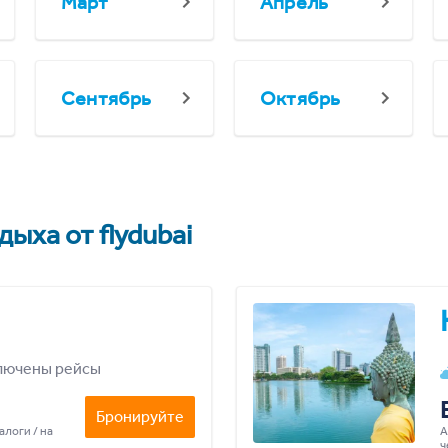
Март
Апрель
Сентябрь
Октябрь
ыха от flydubai
лючены рейсы
Бронируйте
алоги / на
А
ч