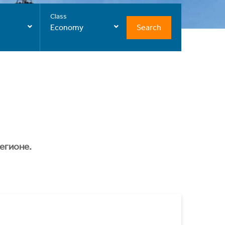
Class
Search
Economy
егионе.