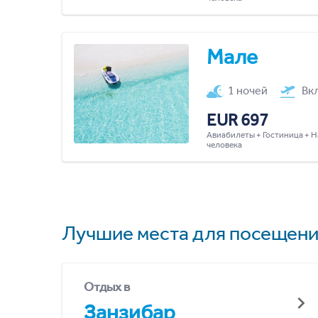
Мале
1 ночей
Вк
EUR 697
Авиабилеты + Гостиница + Н
человека
Лучшие места для посещени
Отдых в
Занзибар