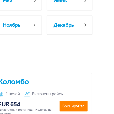
Май
Июнь
Ноябрь
Декабрь
Коломбо
1 ночей
Включены рейсы
EUR 654
Бронируйте
виабилеты + Гостиница + Налоги / на
еловека