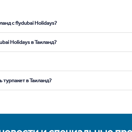
анд с flydubai Holidays?
bai Holidays в Таиланд?
ь турпакет в Таиланд?
 новости и специальные пр