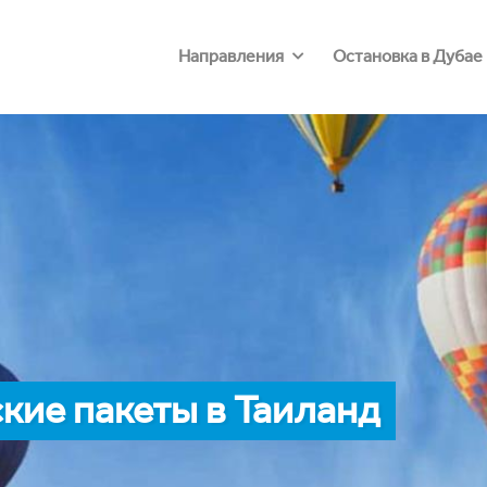
Направления
Остановка в Дубае
кие пакеты в Таиланд