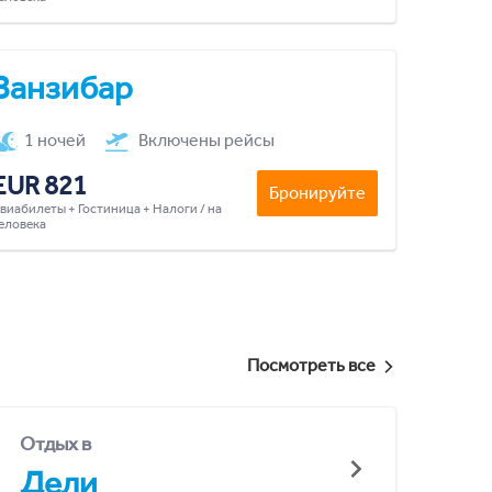
Занзибар
1 ночей
Включены рейсы
EUR 821
Бронируйте
виабилеты + Гостиница + Налоги / на
еловека
Посмотреть все
Отдых в
Дели