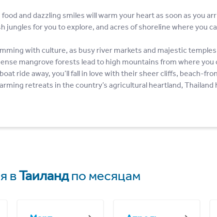
food and dazzling smiles will warm your heart as soon as you arri
ush jungles for you to explore, and acres of shoreline where you 
rimming with culture, as busy river markets and majestic temples d
he dense mangrove forests lead to high mountains from where you 
 boat ride away, you’ll fall in love with their sheer cliffs, beach-f
ming retreats in the country’s agricultural heartland, Thailand
я в
Таиланд
по месяцам