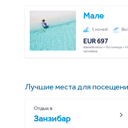
Мале
1 ночей
Вк
EUR 697
Авиабилеты + Гостиница + Н
человека
Лучшие места для посещени
Отдых в
Занзибар