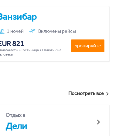
Занзибар
1 ночей
Включены рейсы
EUR 821
Бронируйте
виабилеты + Гостиница + Налоги / на
еловека
Посмотреть все
Отдых в
Дели