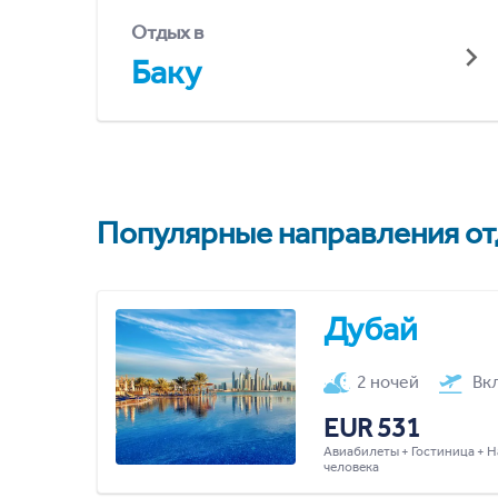
Отдых в
Баку
Популярные направления отд
Дубай
2 ночей
Вк
EUR 531
Авиабилеты + Гостиница + Н
человека