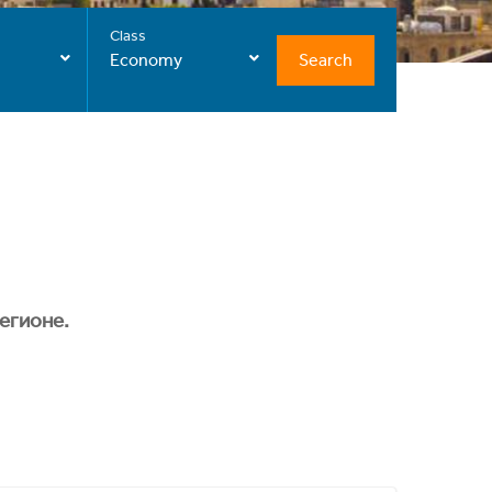
Class
Search
Economy
егионе.