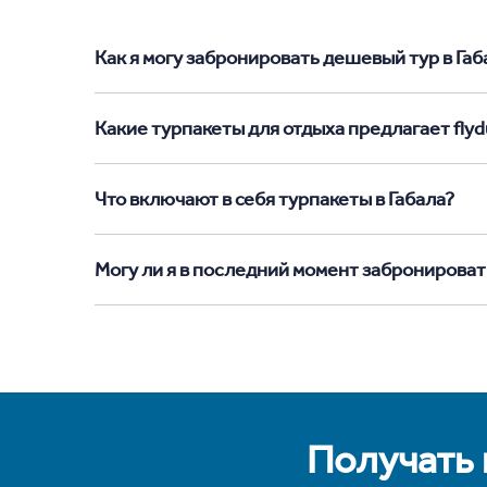
Как я могу забронировать дешевый тур в Габал
Какие турпакеты для отдыха предлагает flydu
Что включают в себя турпакеты в Габала?
Могу ли я в последний момент забронировать
Получать