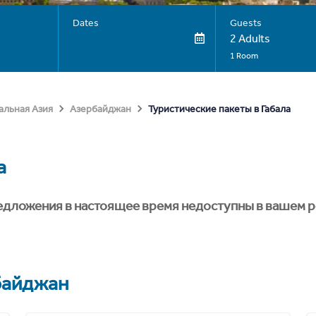
Dates
Guests
2 Adults
1 Room
Туристические пакеты в Габала
альная Азия
Азербайджан
а
едложения в настоящее время недоступны в вашем р
байджан