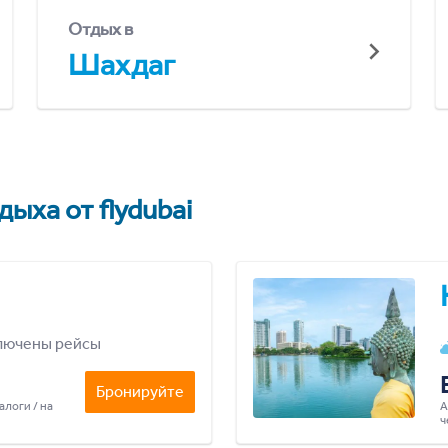
Отдых в
Шахдаг
ыха от flydubai
лючены рейсы
Бронируйте
алоги / на
А
ч