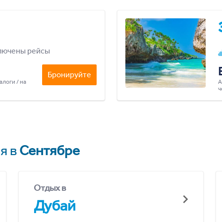
лючены рейсы
Бронируйте
алоги / на
А
ч
я в
Сентябре
Отдых в
Дубай