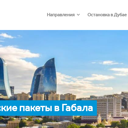
Направления
Остановка в Дубае
ие пакеты в Габала