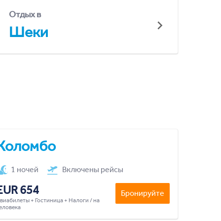
Отдых в
Шеки
Коломбо
1 ночей
Включены рейсы
EUR 654
Бронируйте
виабилеты + Гостиница + Налоги / на
еловека