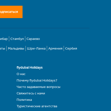
одписаться
зибар
Стамбул
Сараево
аты
Мальдивы
Шри-Ланка
Армения
Сербия
flydubai Holidays
О нас
Почему flydubai Holidays?
Часто задаваемые вопросы
Свяжитесь с нами
Политика
Туристические агентства