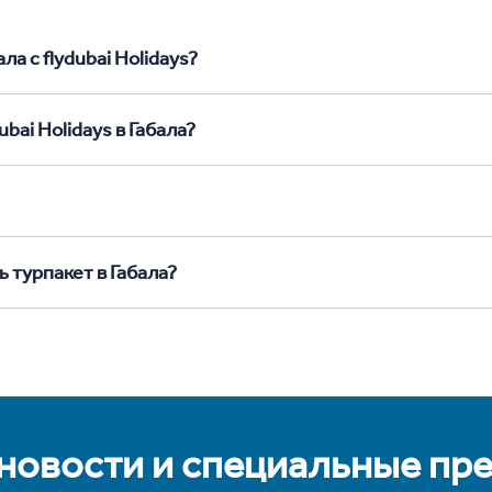
а с flydubai Holidays?
bai Holidays в Габала?
 турпакет в Габала?
 новости и специальные пр