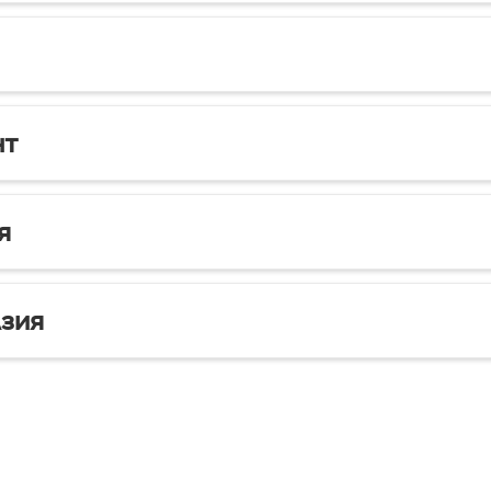
нт
я
зия