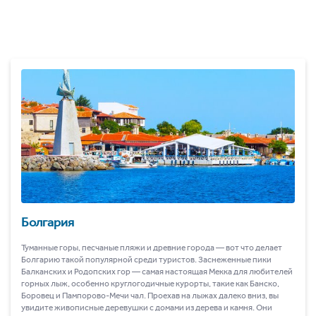
Болгария
Туманные горы, песчаные пляжи и древние города ― вот что делает
Болгарию такой популярной среди туристов. Заснеженные пики
Балканских и Родопских гор ― самая настоящая Мекка для любителей
горных лыж, особенно круглогодичные курорты, такие как Банско,
Боровец и Пампорово-Мечи чал. Проехав на лыжах далеко вниз, вы
увидите живописные деревушки с домами из дерева и камня. Они