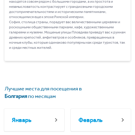
находятся совсем рядом с большими городами, а их простота и
незамысловатость контрастирует с грандиозными городскими
достопримечательностями и историческими памятниками,
относящимися еще к эпохе Римской империи.
София, столица страны, порадует вас величественными церквями и
роскошными общественными парками, кафе, художественными
галереями и музеями. Мощеные улицы Пловдива приведут вас к руинам
древних крепостей, амфитеатров и особняков, превращенных в
ночные клубы, которые одинаково популярны как среди туристов, так
и среди местных жителей.
Лучшие места для посещения в
Болгария
по месяцам
Январь
Февраль