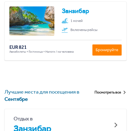
Занзибар
1 ночей
Включены рейсы
EUR 821
Бронируйте
Авиабилеты + Гостиница + Налоги / на человека
Лучшие места для посещения в
Посмотреть все
Сентябре
Отдых в
Занзибар