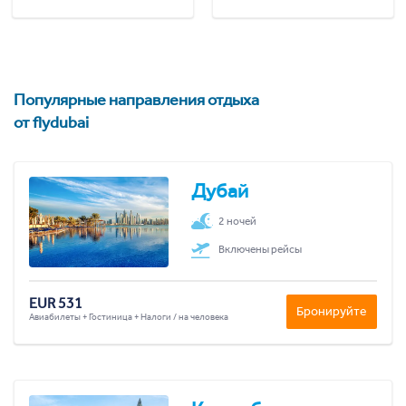
Популярные направления отдыха
от flydubai
Дубай
2 ночей
Включены рейсы
EUR 531
Бронируйте
Авиабилеты + Гостиница + Налоги / на человека