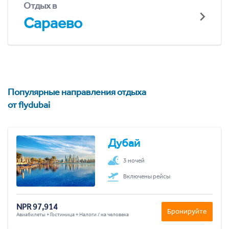
Отдых в
Сараево
Популярные направления отдыха
от flydubai
Дубай
3 ночей
Включены рейсы
NPR 97,914
Бронируйте
Авиабилеты + Гостиница + Налоги / на человека