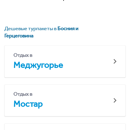
Дешевые турпакеты в
Босния и
Герцеговина
Отдых в
Меджугорье
Отдых в
Мостар