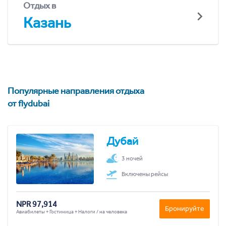
Отдых в
Казань
Популярные направления отдыха
от flydubai
Дубай
3 ночей
Включены рейсы
NPR 97,914
Бронируйте
Авиабилеты + Гостиница + Налоги / на человека