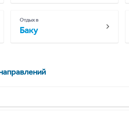
Отдых в
Баку
 направлений