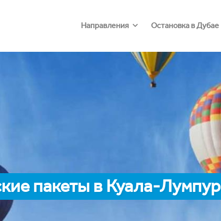
Направления
Остановка в Дубае
кие пакеты в Куала-Лумпур