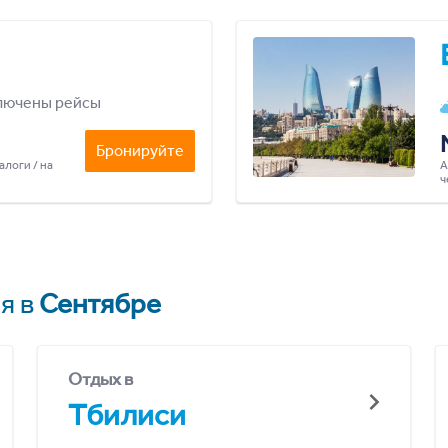
лючены рейсы
Бронируйте
алоги / на
А
ч
я в
Сентябре
Отдых в
Тбилиси