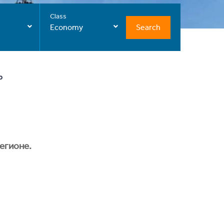
Class
Search
Economy
р
егионе.