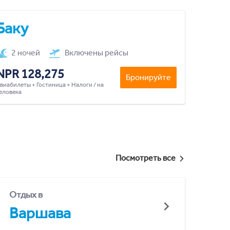
Баку
2 ночей
Включены рейсы
NPR 128,275
Бронируйте
виабилеты + Гостиница + Налоги / на
еловека
Посмотреть все
Отдых в
Варшава