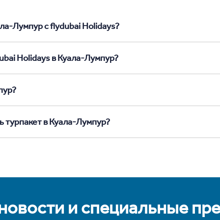
а-Лумпур с flydubai Holidays?
ubai Holidays в Куала-Лумпур?
пур?
ь турпакет в Куала-Лумпур?
 новости и специальные пр