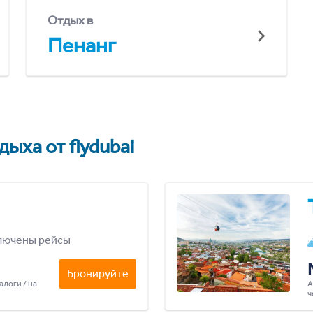
Отдых в
Пенанг
ыха от flydubai
лючены рейсы
Бронируйте
алоги / на
А
ч