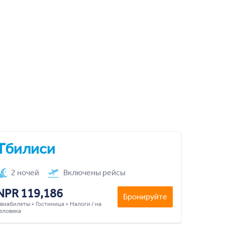
Тбилиси
2 ночей
Включены рейсы
NPR 119,186
Бронируйте
виабилеты + Гостиница + Налоги / на
еловека