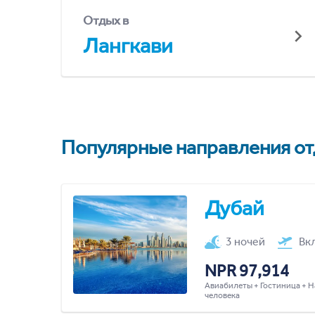
Отдых в
Лангкави
Популярные направления отд
Дубай
3 ночей
Вк
NPR 97,914
Авиабилеты + Гостиница + Н
человека