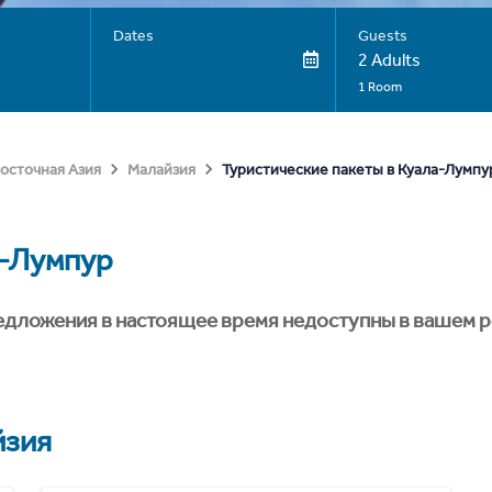
Dates
Guests
2 Adults
1 Room
Туристические пакеты в Куала-Лумпу
осточная Азия
Малайзия
-Лумпур
едложения в настоящее время недоступны в вашем р
йзия