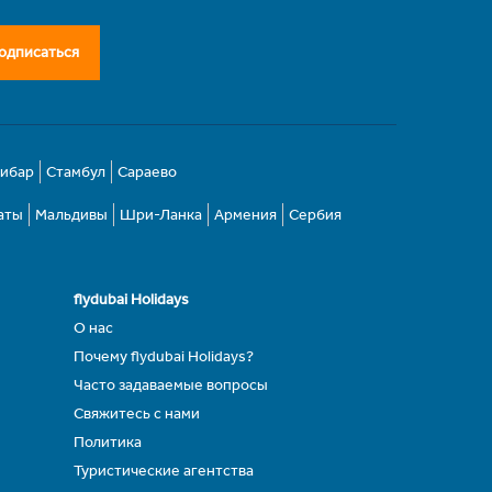
одписаться
зибар
Стамбул
Сараево
аты
Мальдивы
Шри-Ланка
Армения
Сербия
flydubai Holidays
О нас
Почему flydubai Holidays?
Часто задаваемые вопросы
Свяжитесь с нами
Политика
Туристические агентства